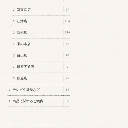
新東京店
67
江津店
134
流団店
130
瀬の本店
52
白山店
70
銀座下通店
2
鶴屋店
26
テレビや雑誌など
14
商品に関するご案内
83