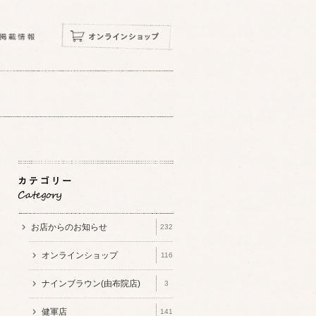
お店からのお知らせ
232
オンラインショップ
116
ナインブラウン(由布院店)
3
健軍店
141