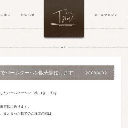
店でバームクーヘン販売開始します!
2008/4/02
したバームクーヘン「樵」(きこり)を
東京店に送ります。
、まとまった数でのご注文の際は