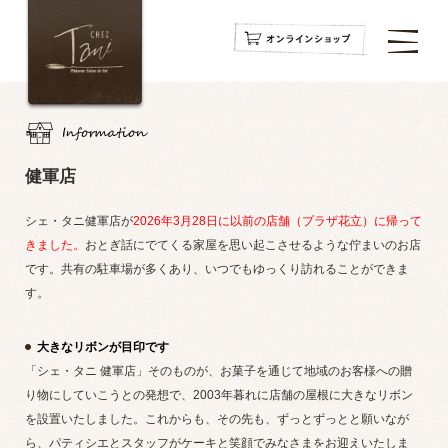
navigation
navigation
navigation
健軍店
シェ・タニ健軍店が
2026年3月28日に以前の店舗（プラザ花立）に帰って
きました。
おとぎ話にでてくる家屋を思い起こさせるような佇まいのお店
です。共有の駐車場が多くあり、いつでもゆっくり訪れることができま
す。
大きなリボンが目印です
「シェ・タニ 健軍店」そのものが、お菓子を通じて地域のお客様への贈
り物にしていこうとの発想で、2003年暮れに店舗の屋根に大きなリボン
を設置いたしました。これからも、その先も、ずっとずっとと願いなが
ら、パティシエとスタッフがケーキと笑顔でみなさまをお迎えいたしま