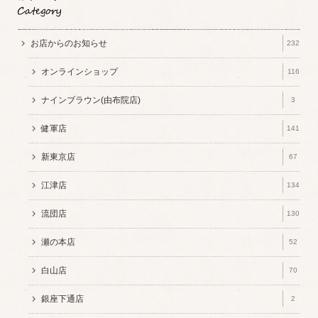
お店からのお知らせ
232
オンラインショップ
116
ナインブラウン(由布院店)
3
健軍店
141
新東京店
67
江津店
134
流団店
130
瀬の本店
52
白山店
70
銀座下通店
2