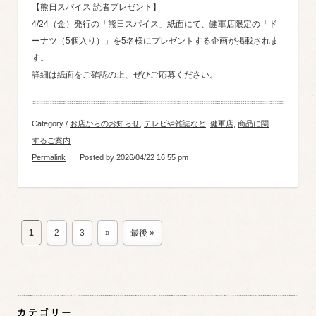
【熊日スパイス 読者プレゼント】
4/24（金）発行の「熊日スパイス」紙面にて、健軍店限定の「ド
ーナツ（5個入り）」を5名様にプレゼントする企画が掲載されま
す。
詳細は紙面をご確認の上、ぜひご応募ください。
Category /
お店からのお知らせ
,
テレビや雑誌など
,
健軍店
,
商品に関
するご案内
Permalink
Posted by 2026/04/22 16:55 pm
1
2
3
»
最後 »