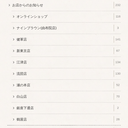
お店からのお知らせ
232
オンラインショップ
116
ナインブラウン(由布院店)
3
健軍店
141
新東京店
67
江津店
134
流団店
130
瀬の本店
52
白山店
70
銀座下通店
2
鶴屋店
26