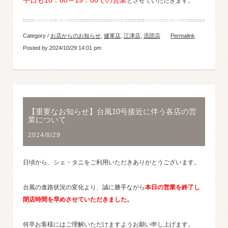
平日も10：00～19：00での営業
とさせていただきます。
Category /
お店からのお知らせ
,
健軍店
,
江津店
,
流団店
Permalink
Posted by 2024/10/29 14:01 pm
【重要なお知らせ】台風10号接近に伴う各店の営
業について
2024/8/29
日頃から、シェ・タニをご利用いただきありがとうございます。
台風の進路状況の変化より、誠に勝手ながら
本日の営業を終了し
閉店時間を早めさせていただきました。
何卒お客様にはご理解いただけますようお願い申し上げます。