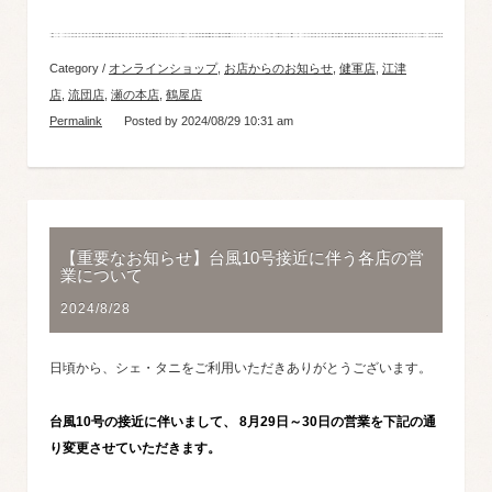
Category /
オンラインショップ
,
お店からのお知らせ
,
健軍店
,
江津
店
,
流団店
,
瀬の本店
,
鶴屋店
Permalink
Posted by 2024/08/29 10:31 am
【重要なお知らせ】台風10号接近に伴う各店の営
業について
2024/8/28
日頃から、シェ・タニをご利用いただきありがとうございます。
台風10号の接近に伴いまして、
8月29日～30日の営業を下記の通
り変更させていただきます。