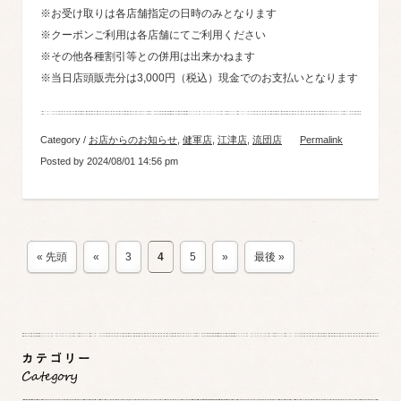
※お受け取りは各店舗指定の日時のみとなります
※クーポンご利用は各店舗にてご利用ください
※その他各種割引等との併用は出来かねます
※当日店頭販売分は3,000円（税込）現金でのお支払いとなります
Category /
お店からのお知らせ
,
健軍店
,
江津店
,
流団店
Permalink
Posted by 2024/08/01 14:56 pm
« 先頭
«
3
4
5
»
最後 »