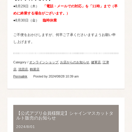
●8月29日（木）
「電話・メールでの対応」を「11時」まで（早
めに終業する場合がございます。）
●8月30日（金）
臨時休業
ご不便をおかけしますが、何卒ご了承くださいますようお願い申
し上げます。
Category /
オンラインショップ
,
お店からのお知らせ
,
健軍店
,
江津
店
,
流団店
,
鶴屋店
Permalink
Posted by 2024/08/28 10:39 am
【公式アプリ会員様限定】シャインマスカットタ
ルト販売のお知らせ
2024/8/01