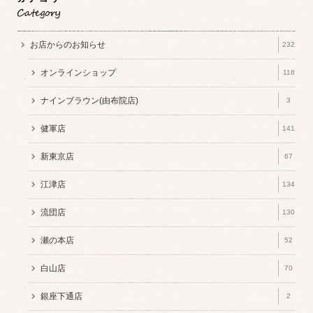
お店からのお知らせ
232
オンラインショップ
116
ナインブラウン(由布院店)
3
健軍店
141
新東京店
67
江津店
134
流団店
130
瀬の本店
52
白山店
70
銀座下通店
2