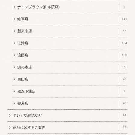
ナインブラウン(由布院店)
3
健軍店
141
新東京店
67
江津店
134
流団店
130
瀬の本店
52
白山店
70
銀座下通店
2
鶴屋店
26
テレビや雑誌など
14
商品に関するご案内
83