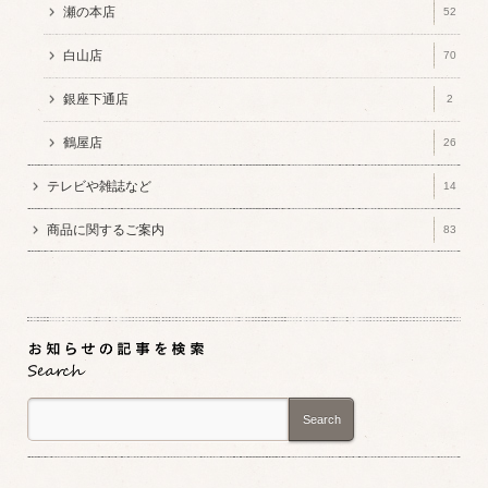
瀬の本店
52
白山店
70
銀座下通店
2
鶴屋店
26
テレビや雑誌など
14
商品に関するご案内
83
Search