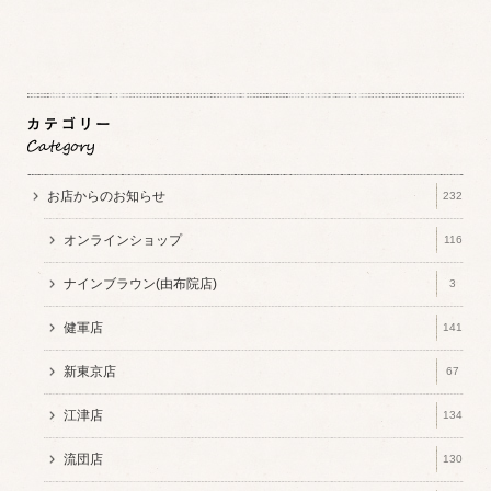
お店からのお知らせ
232
オンラインショップ
116
ナインブラウン(由布院店)
3
健軍店
141
新東京店
67
江津店
134
流団店
130