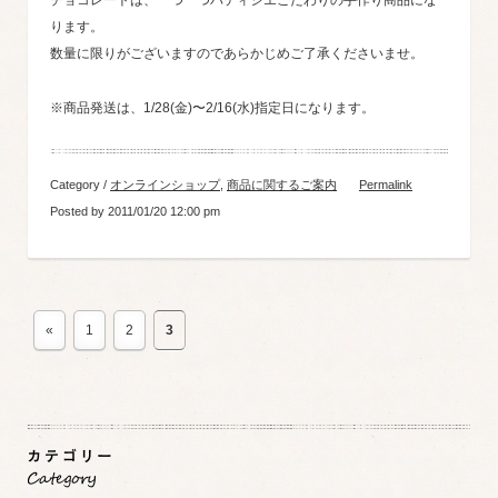
チョコレートは、一つ一つパティシエこだわりの手作り商品にな
ります。
数量に限りがございますのであらかじめご了承くださいませ。
※商品発送は、1/28(金)〜2/16(水)指定日になります。
Category /
オンラインショップ
,
商品に関するご案内
Permalink
Posted by 2011/01/20 12:00 pm
«
1
2
3