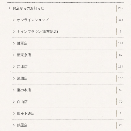
お店からのお知らせ
232
オンラインショップ
116
ナインブラウン(由布院店)
3
健軍店
141
新東京店
67
江津店
134
流団店
130
瀬の本店
52
白山店
70
銀座下通店
2
鶴屋店
26