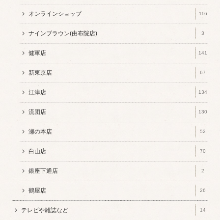
オンラインショップ
116
ナインブラウン(由布院店)
3
健軍店
141
新東京店
67
江津店
134
流団店
130
瀬の本店
52
白山店
70
銀座下通店
2
鶴屋店
26
テレビや雑誌など
14