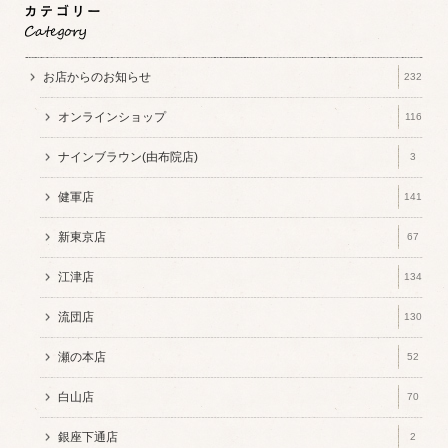
お店からのお知らせ
232
オンラインショップ
116
ナインブラウン(由布院店)
3
健軍店
141
新東京店
67
江津店
134
流団店
130
瀬の本店
52
白山店
70
銀座下通店
2