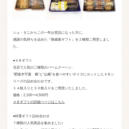
シェ・タニからこの一年お世話になった方に、
感謝の気持ちを込めた『御歳暮ギフト』を２種類ご用意しまし
た。
●４Ｂギフト
当店で人気の二種類のバームクーヘン、
”肥後木守菓 樵”と”山樵”を食べやすいサイズにカットした４Ｂシ
リーズの詰め合わせです。
１４枚入りと３０枚入りをご用意いたしました。
価格：2,100〜4,500円
４Ｂギフトの詳細ページはこちら
●特選ギフト詰め合わせ
７種類の人気商品を集めました♪