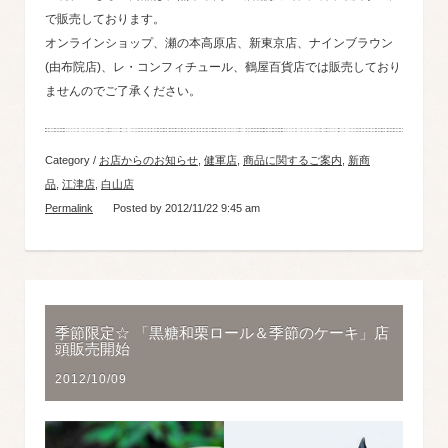
で販売しております。
オンラインショップ、瀬の本高原店、新東京店、ナインブラウン
(由布院店)、レ・コンフィチュール、鶴屋百貨店では販売しており
ませんのでご了承ください。
Category /
お店からのお知らせ
,
健軍店
,
商品に関するご案内
,
新商
品
,
江津店
,
白山店
Permalink
Posted by 2012/11/22 9:45 am
季節限定☆ 「黒糖和栗ロール＆季節のケーキ」店
頭販売開始
2012/10/09