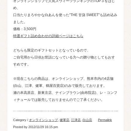
オンラインショップで人気スウィーツランキングのTOP３をはじ
め、
口当たりまろやかな白あんを使った”THE 甘藷 SWEET”も詰め込み
ました。
価格：3,500円
特選ギフト詰め合わせの詳細ページはこちら
どちらも限定のギフトセットとなっているので、
ご自宅用から日頃お世話になっている方への贈り物としてもおす
すめです。
※現在こちらの商品は、オンラインショップ、熊本市内の4店舗
(白山、江津、健軍、鶴屋百貨店)のみで販売しております。
瀬の本高原店、新東京店、ナインブラウン(由布院店)、レ・コンフ
ィチュールでは販売しておりませんのでご了承ください。
Category /
オンラインショップ
,
健軍店
,
江津店
,
白山店
Permalink
Posted by 2012/11/29 16:15 pm