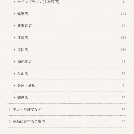
ナインブラウン(由布院店)
3
健軍店
141
新東京店
67
江津店
134
流団店
130
瀬の本店
52
白山店
70
銀座下通店
2
鶴屋店
26
テレビや雑誌など
14
商品に関するご案内
83