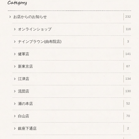
お店からのお知らせ
232
オンラインショップ
116
ナインブラウン(由布院店)
3
健軍店
141
新東京店
67
江津店
134
流団店
130
瀬の本店
52
白山店
70
銀座下通店
2