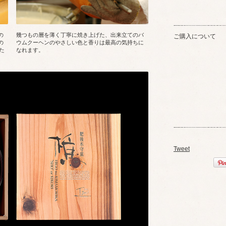
の
幾つもの層を薄く丁寧に焼き上げた、出来立てのバ
ご購入について
の
ウムクーヘンのやさしい色と香りは最高の気持ちに
た
なれます。
。
Tweet