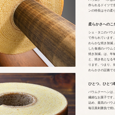
作られるドイツで
ンの特長はその柔
柔らかさへのこ
シェ・タニのバウ
て作られています
わらかな焼き加減
した食感のバウム
焼き加減」は、年
と、焼き色となる
ります。つまり、
わらかさの証拠で
ひとつ、ひとつ
バウムクーヘンは
繊細なお菓子です
込め、最高のバウ
毎日真剣勝負で焼