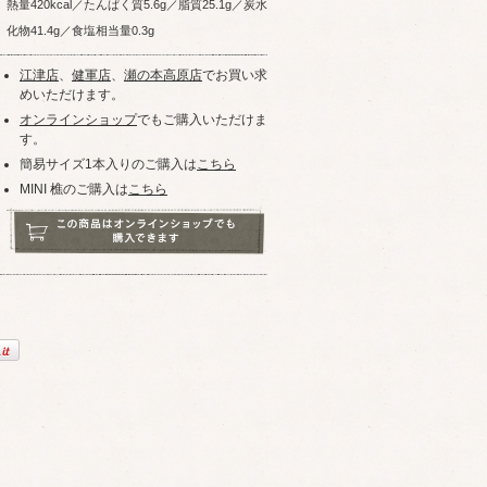
熱量420kcal／たんぱく質5.6g／脂質25.1g／炭水
化物41.4g／食塩相当量0.3g
江津店
、
健軍店
、
瀬の本高原店
でお買い求
めいただけます。
オンラインショップ
でもご購入いただけま
す。
簡易サイズ1本入りのご購入は
こちら
MINI 樵のご購入は
こちら