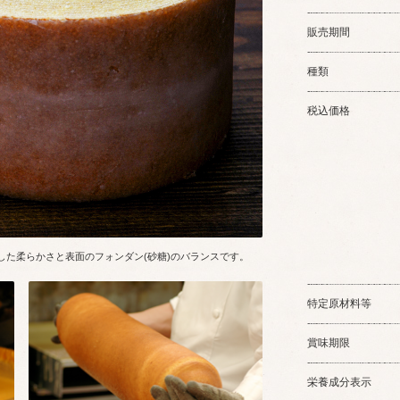
販売期間
種類
税込価格
した柔らかさと表面のフォンダン(砂糖)のバランスです。
特定原材料等
賞味期限
栄養成分表示