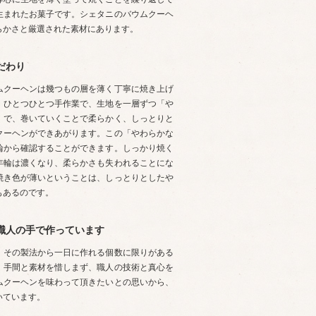
生まれたお菓子です。シェタニのバウムクーヘ
らかさと厳選された素材にあります。
だわり
ムクーヘンは幾つもの層を薄く丁寧に焼き上げ
。ひとつひとつ手作業で、生地を一層ずつ「や
」で、巻いていくことで柔らかく、しっとりと
クーヘンができあがります。この「やわらかな
輪から確認することができます。しっかり焼く
年輪は濃くなり、柔らかさも失われることにな
焼き色が薄いということは、しっとりとしたや
もあるのです。
職人の手で作っています
、その製法から一日に作れる個数に限りがある
。手間と素材を惜しまず、職人の技術と真心を
ムクーヘンを味わって頂きたいとの思いから、
いています。