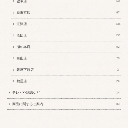
健軍店
141
新東京店
67
江津店
134
流団店
130
瀬の本店
52
白山店
70
銀座下通店
2
鶴屋店
26
テレビや雑誌など
14
商品に関するご案内
83