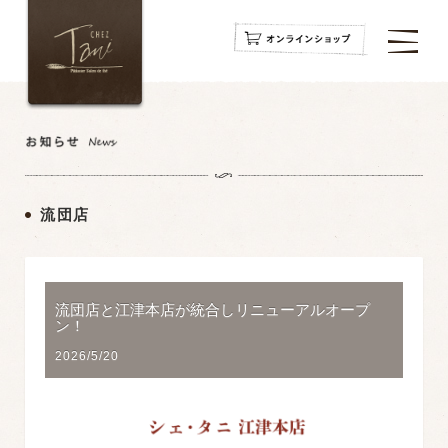
navigation
navigation
navigation
流団店
流団店と江津本店が統合しリニューアルオープ
ン！
2026/5/20