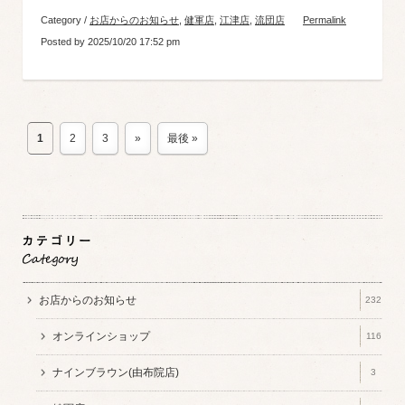
Category /
お店からのお知らせ
,
健軍店
,
江津店
,
流団店
Permalink
Posted by 2025/10/20 17:52 pm
1
2
3
»
最後 »
お店からのお知らせ
232
オンラインショップ
116
ナインブラウン(由布院店)
3