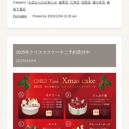
Category /
お店からのお知らせ
,
健軍店
,
江津店
,
流団店
,
瀬の本店
,
銀
座下通店
Permalink
Posted by 2025/12/04 11:30 am
2025年クリスマスケーキご予約受付中
2025/11/04