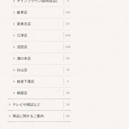
ナインブラウン(由布院店)
3
健軍店
141
新東京店
67
江津店
134
流団店
130
瀬の本店
52
白山店
70
銀座下通店
2
鶴屋店
26
テレビや雑誌など
14
商品に関するご案内
83