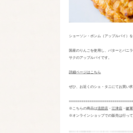
ショーソン・ポンム（アップルパイ）を
国産のりんごを使用し、バターとバニラ
サクのアップルパイです。
詳細ページはこちら
ぜひ、お近くのシェ・タニにてお買い求
==============================
※こちらの商品は
流団店
・
江津店
・
健軍
※オンラインショップでの販売は行って