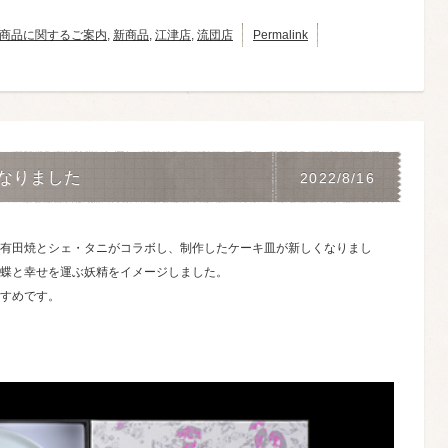
商品に関するご案内
,
新商品
,
江津店
,
流団店
Permalink
なりました
2022/8/16
有田焼とシェ・タニがコラボし、制作したケーキ皿が新しくなりまし
蝶と幸せを運ぶ妖精をイメージしました。
すめです。