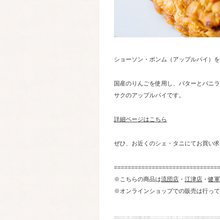
ショーソン・ポンム（アップルパイ）を
国産のりんごを使用し、バターとバニラ
サクのアップルパイです。
詳細ページはこちら
ぜひ、お近くのシェ・タニにてお買い求
==============================
※こちらの商品は
流団店
・
江津店
・
健軍
※オンラインショップでの販売は行って