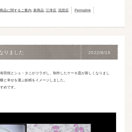
商品に関するご案内
,
新商品
,
江津店
,
流団店
Permalink
なりました
2022/8/16
有田焼とシェ・タニがコラボし、制作したケーキ皿が新しくなりまし
蝶と幸せを運ぶ妖精をイメージしました。
すめです。