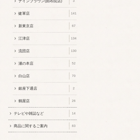
ナインブラウン(由布院店)
3
健軍店
141
新東京店
67
江津店
134
流団店
130
瀬の本店
52
白山店
70
銀座下通店
2
鶴屋店
26
テレビや雑誌など
14
商品に関するご案内
83