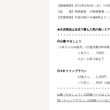
【開催期間】2012年4月4日（水）〜4
【会 場】博多阪急 ８階催事場（→
【営業時間】午前10時〜午後8時まで
★出店商品は当店で最も人気の高い２ア
＊＊＊＊＊＊＊＊＊＊＊＊＊＊＊＊＊＊
◎山樵 やましょう
（1本入りのみ販売／1日販売数300本
１本入り ……700円
※お一人様３箱まで
◎９B ナインブラウン
12枚入り……1,250円
バラ売り ……95円（1枚
＊＊＊＊＊＊＊＊＊＊＊＊＊＊＊＊＊＊
山樵（やましょう）の詳細ページはこち
9B（ナインブラウン）の詳細ページは