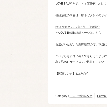
LOVE BAUMをギフト（引菓子）と
番組放送の内容は、以下ゼクシィのサイ
>>はぴゼグ 2012年2月13日放送分
>>LOVE BAUM詳細ページはこちら
お選びいただいた新郎新婦の方、本当に
これからも皆様に喜んでもらえるように
心を込めたサービスをご提供してまいり
【関連リンク】
はぴゼグ
Category /
テレビや雑誌など
Permal