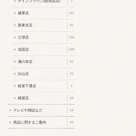
ナインブラウン(由布院店)
3
健軍店
141
新東京店
67
江津店
134
流団店
130
瀬の本店
52
白山店
70
銀座下通店
2
鶴屋店
26
テレビや雑誌など
14
商品に関するご案内
83