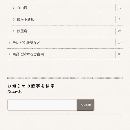
白山店
70
銀座下通店
2
鶴屋店
26
テレビや雑誌など
14
商品に関するご案内
83
Search