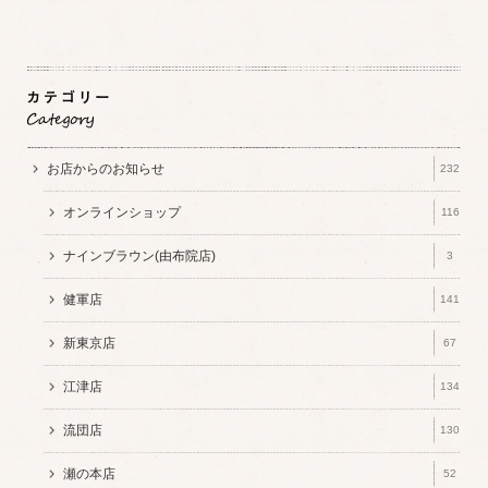
お店からのお知らせ
232
オンラインショップ
116
ナインブラウン(由布院店)
3
健軍店
141
新東京店
67
江津店
134
流団店
130
瀬の本店
52