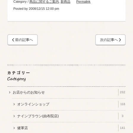
Category /
商品に関するご案内
,
新商品
Permalink
Posted by 2008/12/15 12:00 pm
前の記事へ
次の記事へ
お店からのお知らせ
232
オンラインショップ
116
ナインブラウン(由布院店)
3
健軍店
141