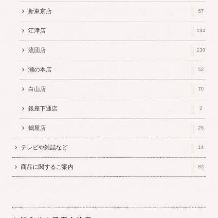
新東京店
67
江津店
134
流団店
130
瀬の本店
52
白山店
70
銀座下通店
2
鶴屋店
26
テレビや雑誌など
14
商品に関するご案内
83