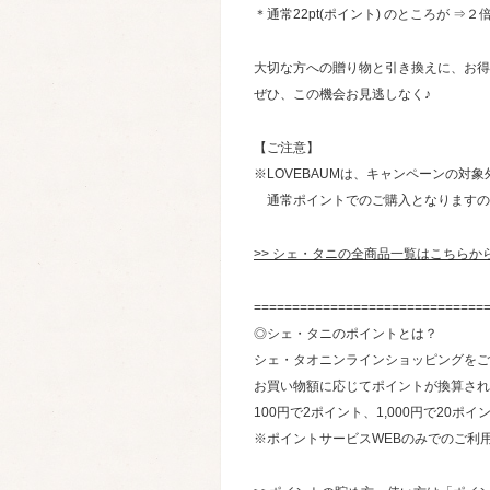
＊通常22pt(ポイント) のところが ⇒２倍で
大切な方への贈り物と引き換えに、お得
ぜひ、この機会お見逃しなく♪
【ご注意】
※LOVEBAUMは、キャンペーンの対
通常ポイントでのご購入となりますの
>> シェ・タニの全商品一覧はこちらか
==============================
◎シェ・タニのポイントとは？
シェ・タオニンラインショッピングをご
お買い物額に応じてポイントが換算され
100円で2ポイント、1,000円で20ポイ
※ポイントサービスWEBのみでのご利