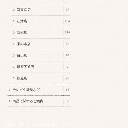
新東京店
67
江津店
134
流団店
130
瀬の本店
52
白山店
70
銀座下通店
2
鶴屋店
26
テレビや雑誌など
14
商品に関するご案内
83