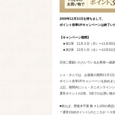
2009年12月31日を持ちまして、
ポイント倍率UPキャンペーンは終了い
【キャンペーン期間】
★第1弾 11月２日（月）〜11月30
★第2弾 12月１日（火）〜12月31
日頃ご愛顧いただいているお客様へ感謝
シェ・タニでは、お歳暮の期間11月1日
ポイント倍率UPキャンペーンを始めま
上記、期間内にシェ・タニオンラインシ
通常ポイントの2倍、3倍でのお買い物
■例えば、肥後木守菓 樵 ￥1,100の商
＊通常22pt(ポイント) のところが ⇒３倍で