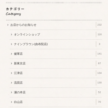
お店からのお知らせ
232
オンラインショップ
116
ナインブラウン(由布院店)
3
健軍店
141
新東京店
67
江津店
134
流団店
130
瀬の本店
52
白山店
70