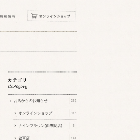
お店からのお知らせ
232
オンラインショップ
116
ナインブラウン(由布院店)
3
健軍店
141