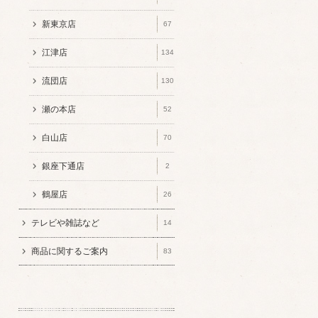
新東京店
67
江津店
134
流団店
130
瀬の本店
52
白山店
70
銀座下通店
2
鶴屋店
26
テレビや雑誌など
14
商品に関するご案内
83