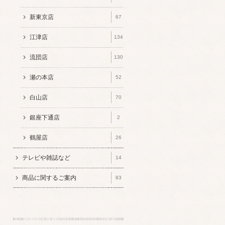
新東京店
67
江津店
134
流団店
130
瀬の本店
52
白山店
70
銀座下通店
2
鶴屋店
26
テレビや雑誌など
14
商品に関するご案内
83