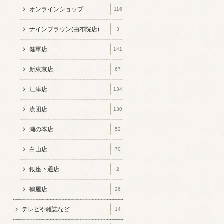
オンラインショップ
116
ナインブラウン(由布院店)
3
健軍店
141
新東京店
67
江津店
134
流団店
130
瀬の本店
52
白山店
70
銀座下通店
2
鶴屋店
26
テレビや雑誌など
14