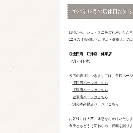
2024年12月の店休日お知
日頃から、シェ・タニをご利用いただき
12月の【流団店・江津店・健軍店】の
◎流団店・江津店・健軍店
12月26日(木)
各店の詳細につきましては、各店ページ
・
流団店ページはこちら
・
江津店ページはこちら
・
健軍店ページはこちら
・
瀬の本高原店ページはこちら
お客様には大変ご迷惑をおかけいたしま
今後ともどうぞ変わらぬご愛顧を賜りま