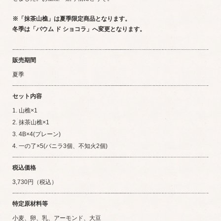
※「抹茶山樵」は夏季限定商品となります。
冬季は「バウム ド ショコラ」へ変更となります。
販売期間
夏季
セット内容
1. 山樵×1
2. 抹茶山樵×1
3. 4B×4(プレーン)
4. 一の了×5(バニラ3個、不知火2個)
税込価格
3,730円（税込）
特定原材料等
小麦、卵、乳、アーモンド、大豆