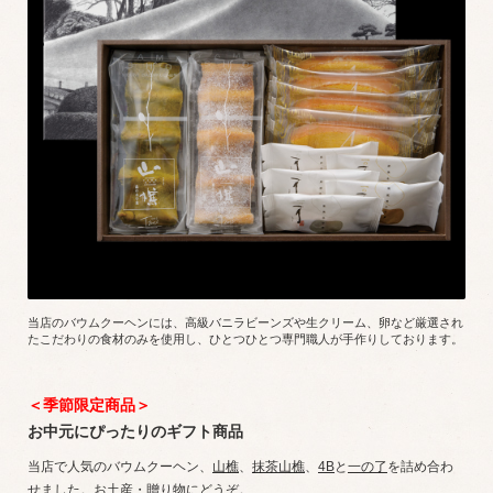
当店のバウムクーヘンには、高級バニラビーンズや生クリーム、卵など厳選され
たこだわりの食材のみを使用し、ひとつひとつ専門職人が手作りしております。
＜季節限定商品＞
お中元にぴったりのギフト商品
当店で人気のバウムクーヘン、
山樵
、
抹茶山樵
、
4B
と
一の了
を詰め合わ
せました。お土産・贈り物にどうぞ。