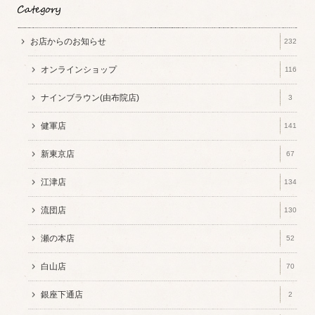
お店からのお知らせ
232
オンラインショップ
116
ナインブラウン(由布院店)
3
健軍店
141
新東京店
67
江津店
134
流団店
130
瀬の本店
52
白山店
70
銀座下通店
2