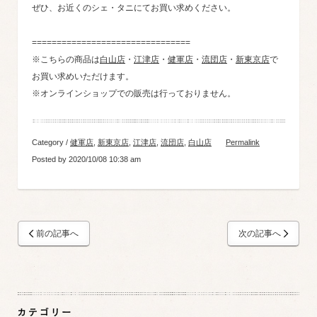
ぜひ、お近くのシェ・タニにてお買い求めください。
================================
※こちらの商品は
白山店
・
江津店
・
健軍店
・
流団店
・
新東京店
で
お買い求めいただけます。
※オンラインショップでの販売は行っておりません。
Category /
健軍店
,
新東京店
,
江津店
,
流団店
,
白山店
Permalink
Posted by 2020/10/08 10:38 am
前の記事へ
次の記事へ