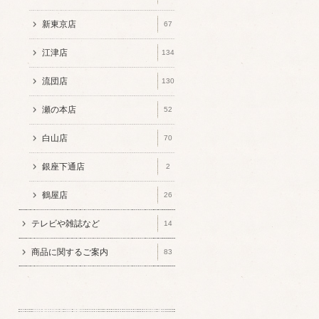
新東京店
67
江津店
134
流団店
130
瀬の本店
52
白山店
70
銀座下通店
2
鶴屋店
26
テレビや雑誌など
14
商品に関するご案内
83