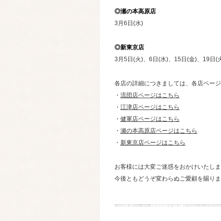
◎瀬の本高原店
3月6日(水)
◎新東京店
3月5日(火)、6日(水)、15日(金)、19日(
各店の詳細につきましては、各店ページ
・
流団店ページはこちら
・
江津店ページはこちら
・
健軍店ページはこちら
・
瀬の本高原店ページはこちら
・
新東京店ページはこちら
お客様には大変ご迷惑をおかけいたしま
今後ともどうぞ変わらぬご愛顧を賜りま