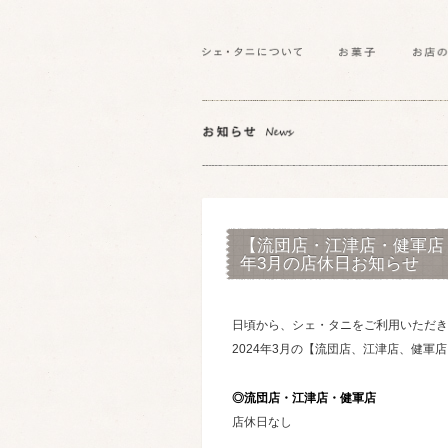
【流団店・江津店・健軍店・
年3月の店休日お知らせ
日頃から、シェ・タニをご利用いただき
2024年3月の【流団店、江津店、健
◎流団店・江津店・健軍店
店休日なし