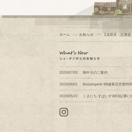
ホーム
お知らせ
【流団店・江津店
2026/07/03
御中元のご案内
2026/06/01
Boulangerie 9B健軍店営
2026/05/22
くまにち すぱいすWEB記事に