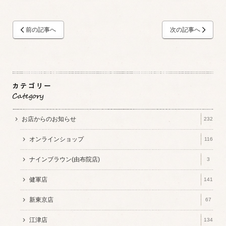
前の記事へ
次の記事へ
お店からのお知らせ
232
オンラインショップ
116
ナインブラウン(由布院店)
3
健軍店
141
新東京店
67
江津店
134