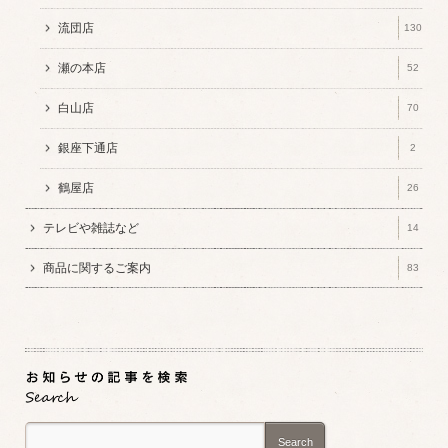
流団店
130
瀬の本店
52
白山店
70
銀座下通店
2
鶴屋店
26
テレビや雑誌など
14
商品に関するご案内
83
Search