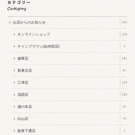
お店からのお知らせ
232
オンラインショップ
116
ナインブラウン(由布院店)
3
健軍店
141
新東京店
67
江津店
134
流団店
130
瀬の本店
52
白山店
70
銀座下通店
2