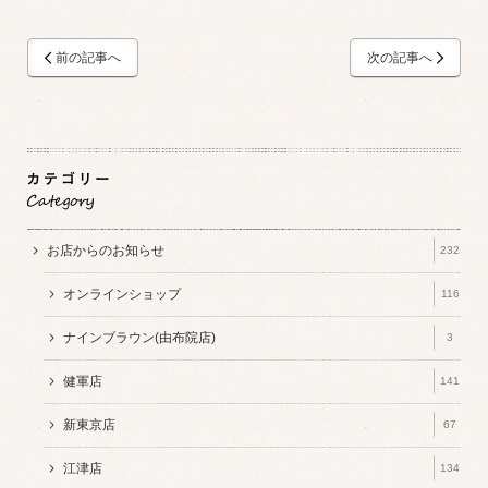
前の記事へ
次の記事へ
お店からのお知らせ
232
オンラインショップ
116
ナインブラウン(由布院店)
3
健軍店
141
新東京店
67
江津店
134