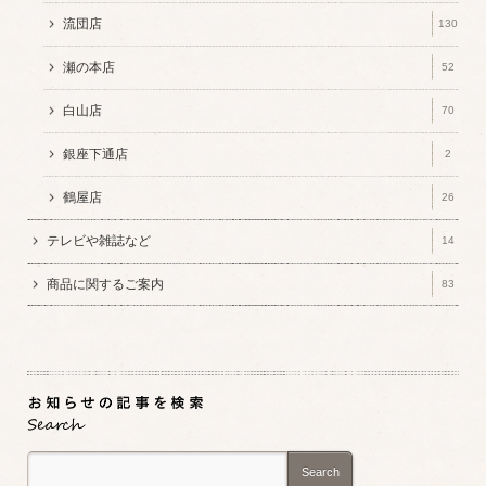
流団店
130
瀬の本店
52
白山店
70
銀座下通店
2
鶴屋店
26
テレビや雑誌など
14
商品に関するご案内
83
Search