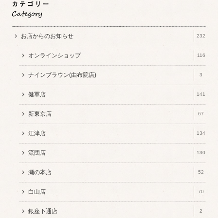
お店からのお知らせ
232
オンラインショップ
116
ナインブラウン(由布院店)
3
健軍店
141
新東京店
67
江津店
134
流団店
130
瀬の本店
52
白山店
70
銀座下通店
2